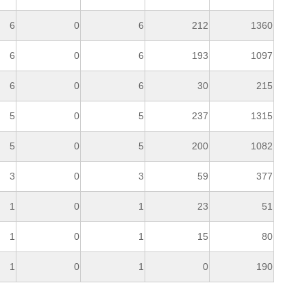
6
0
6
212
1360
6
0
6
193
1097
6
0
6
30
215
5
0
5
237
1315
5
0
5
200
1082
3
0
3
59
377
1
0
1
23
51
1
0
1
15
80
1
0
1
0
190