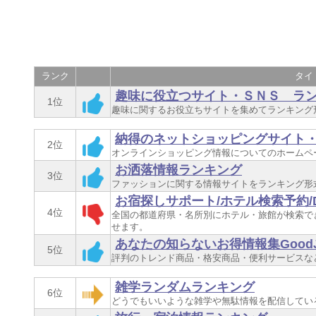
ランク
タイ
趣味に役立つサイト・ＳＮＳ ランキ
1位
趣味に関するお役立ちサイトを集めてランキング
納得のネットショッピングサイト
2位
オンラインショッピング情報についてのホームペ
お洒落情報ランキング
3位
ファッションに関する情報サイトをランキング形
お宿探しサポート/ホテル検索予約/D
4位
全国の都道府県・名所別にホテル・旅館が検索で
せます。
あなたの知らないお得情報集GoodJ
5位
評判のトレンド商品・格安商品・便利サービスな
雑学ランダムランキング
6位
どうでもいいような雑学や無駄情報を配信してい