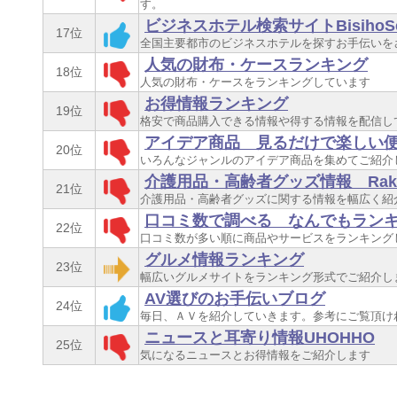
す。
ビジネスホテル検索サイトBisihoSea
17位
全国主要都市のビジネスホテルを探すお手伝いを
人気の財布・ケースランキング
18位
人気の財布・ケースをランキングしています
お得情報ランキング
19位
格安で商品購入できる情報や得する情報を配信し
アイデア商品 見るだけで楽しい
20位
いろんなジャンルのアイデア商品を集めてご紹介
介護用品・高齢者グッズ情報 Rakur
21位
介護用品・高齢者グッズに関する情報を幅広く紹
口コミ数で調べる なんでもラン
22位
口コミ数が多い順に商品やサービスをランキング
グルメ情報ランキング
23位
幅広いグルメサイトをランキング形式でご紹介し
AV選びのお手伝いブログ
24位
毎日、ＡＶを紹介していきます。参考にご覧頂け
ニュースと耳寄り情報UHOHHO
25位
気になるニュースとお得情報をご紹介します