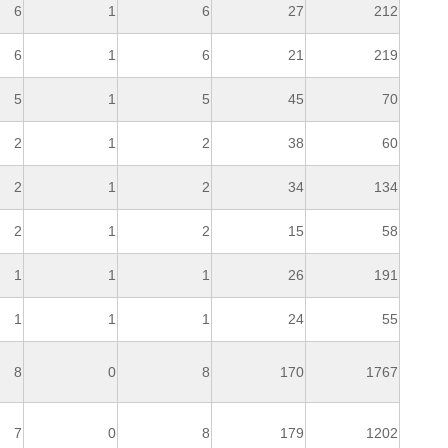
6
1
6
27
212
6
1
6
21
219
5
1
5
45
70
2
1
2
38
60
2
1
2
34
134
2
1
2
15
58
1
1
1
26
191
1
1
1
24
55
8
0
8
170
1767
7
0
8
179
1202