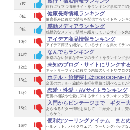
旅行・宿泊情報ランキング
7位
旅行に役立つ情報サイトをランキング形式でご紹
健康長寿情報ランキング
8位
健康長寿に役立つ情報を配信するサイトをランキ
感動メディアランキング
9位
感動的なメディア情報を紹介しているサイトを集
アイデア商品情報ランキング
10位
アイデア商品を紹介しているサイトを集めてラン
なんでもランキング
11位
脈絡のない雑多なテーマのサイトをランキング形
未知のブログ・サイトにリンクす
12位
ネットサーフィンに役立つ未知のサイトやブログ
ホテル・旅館探しはDOKODENEL
13位
全国のホテル・旅館を市町村単位で調べることが
恋愛・性愛・AVサイトランキング
14位
恋愛の相談や性愛に関するサイトをランキング形
入門からビンテージまで ギター
15位
あらゆるギター情報を探して、ご紹介します。売
ちらから。
便利なツーリングアイテム まと
16位
ヘルメット、バイクウェア、ツーリングバッグな